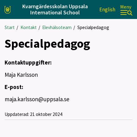
Kvarngärdesskolan Uppsala
Meny
English
International School
Start
/
Kontakt
/
Elevhälsoteam
/
Specialpedagog
Specialpedagog
Kontaktuppgifter:
Maja Karlsson
E-post:
maja.karlsson@uppsala.se
Uppdaterad:
21 oktober 2024