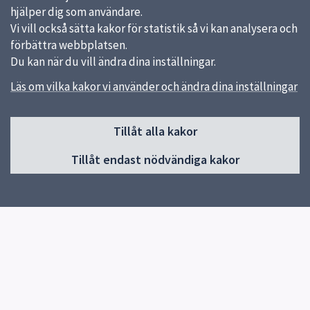
hjälper dig som användare.
Vi vill också sätta kakor för statistik så vi kan analysera och
förbättra webbplatsen.
Du kan när du vill ändra dina inställningar.
Läs om vilka kakor vi använder och ändra dina inställningar
Sidfot
Tillåt alla kakor
Huvudmeny
Tillåt endast nödvändiga kakor
Start
Om skolan
Våra verksamheter
Kontakt
Snabblänkar
Uppsala kommun
Skolverket