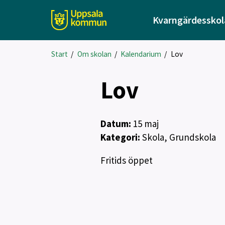
Kvarngärdesskol
Start
/
Om skolan
/
Kalendarium
/
Lov
Lov
Datum:
15
maj
Kategori:
Skola, Grundskola
Fritids öppet